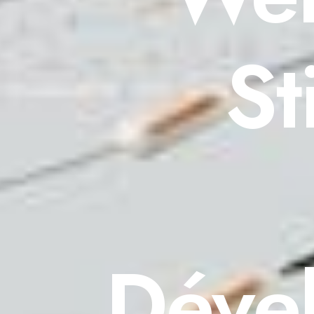
St
Dével