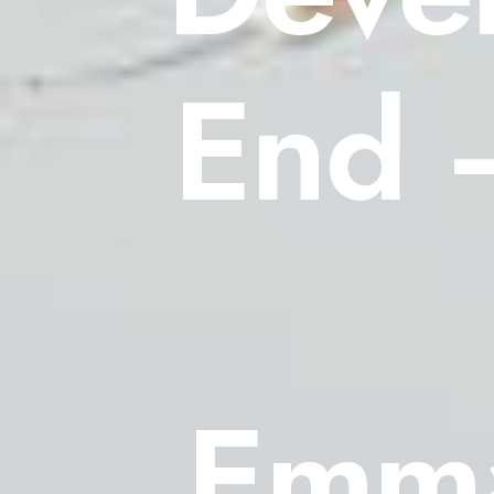
End 
Emma