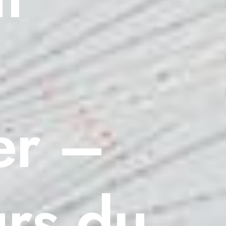
er –
rs du