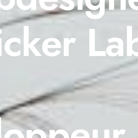
icker La
oppeur 