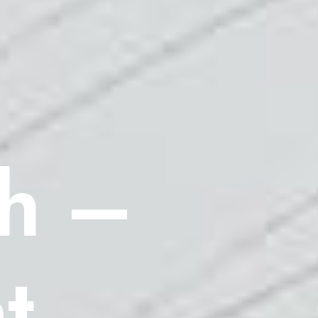
h –
t