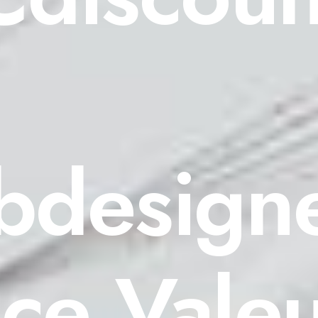
design
ce Valeu