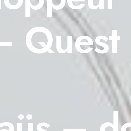
– Quest 
üs – d