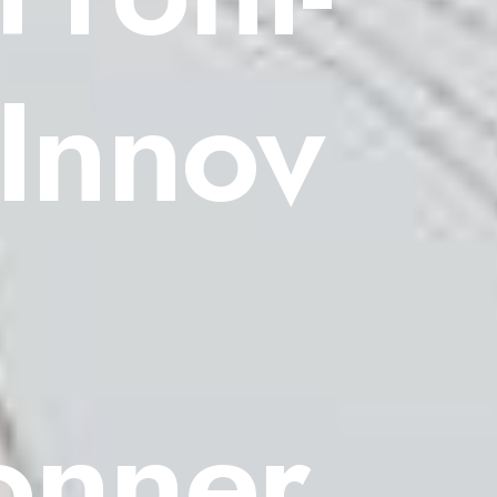
Innov
onner