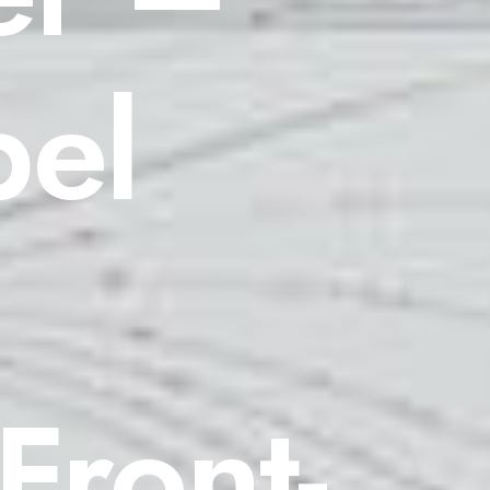
bel
Front-