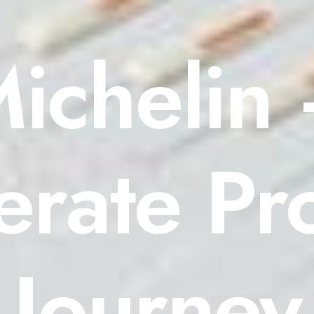
ichelin
erate Pr
Journey