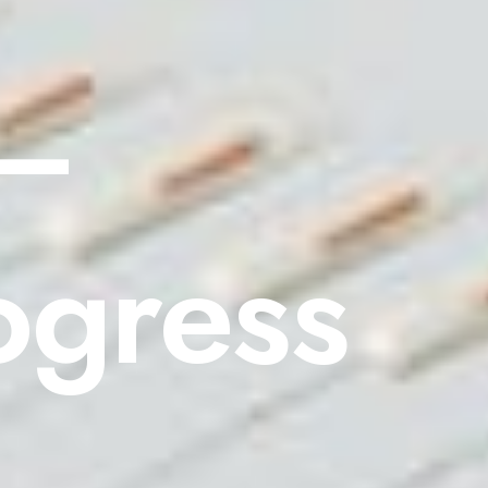
 –
ogress